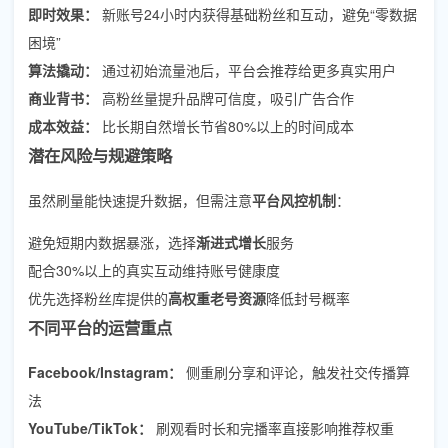
即时效果：
新账号24小时内获得基础粉丝和互动，避免“零数据
困境”
算法撬动：
通过初始流量池后，平台会推荐给更多真实用户
商业背书：
高粉丝量提升品牌可信度，吸引广告合作
成本效益：
比长期自然增长节省80%以上的时间成本
潜在风险与规避策略
虽然刷量能快速提升数据，但需注意
平台风控机制
：
避免短期内数据暴涨，选择
渐进式增长
服务
配合30%以上的真实互动维持账号健康度
优先选择粉丝库提供的
高权重老号资源
降低封号概率
不同平台的运营重点
Facebook/Instagram：
侧重刷分享和评论，触发社交传播算
法
YouTube/TikTok：
刷观看时长和完播率直接影响推荐权重