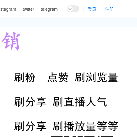
nstagram
twitter
telegram
登录
注册