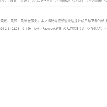
026-7-8 01:02
211
0
数字营销
社群运营
刷评论
快速涨粉
uTube等平台刷粉、刷赞、刷流量服务。本文揭秘电报频道快速提升成员与互
026-2-11 02:03
159
0
Facebook刷赞
社交媒体增长
直播人气