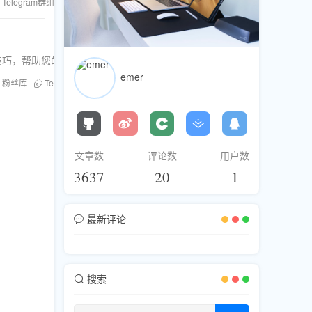
Telegram群组增长
粉丝库
Telegram刷粉
刷浏览
刷成员
千人群
动的新技巧，帮助您的消息迅速走红，实现社交媒体影响力飙升。
emer
粉丝库
Telegram刷粉
YouTube刷浏览量
Twitter刷评论
Instagra
文章数
评论数
用户数
3637
20
1
最新评论
搜索