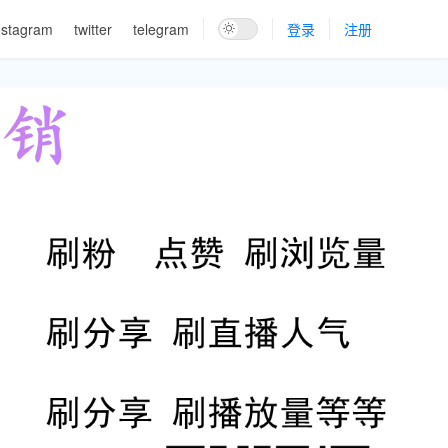
nstagram
twitter
telegram
登录
注册