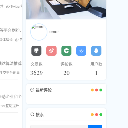
运营
Twitter涨粉技巧
粉丝库
刷粉平台
推特粉丝
ikTok等平台刷粉、刷赞、刷浏览一站式方案，安全高效，助力账号起飞。
emer
媒体增长
Twitter刷赞
粉丝库
刷评论服务
TikTok粉丝
Instagra
触达算法推荐，建立稳固的个人品牌粉丝基础。
文章数
评论数
用户数
3629
20
1
社交平台刷量
推特直播人气
推特刷浏览
个人品牌打造
推特刷评论
最新评论
，帮助企业和个人打造高互动社交媒体社群。
itter互动提升
粉丝库服务
刷粉刷赞
海外社交平台运营
搜索