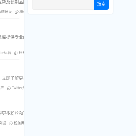
务优势及长期品牌建设方案。
搜索
品牌建设
粉丝库
Twitter刷粉
Twitter增长服务
提供专业的Twitter刷粉、刷赞、刷评论
tter运营
粉丝库
Twitter刷粉
刷粉丝服务
，立即了解更多！
丝库
Twitter刷粉
Twitter刷浏览量
得更多粉丝和互动。
浏览
粉丝库服务
社交媒体影响力
刷评论刷分享