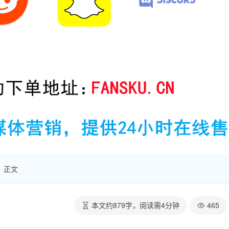
正文
本文约
879
字，阅读需
4
分钟
465