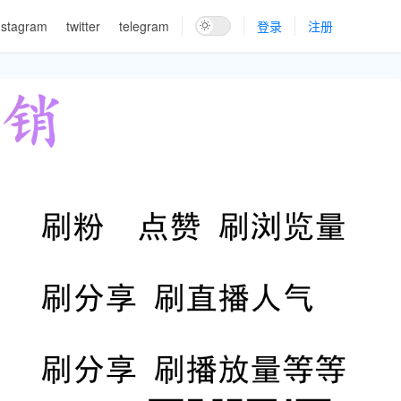
nstagram
twitter
telegram
登录
注册