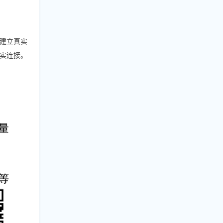
户建立真实
实连接。