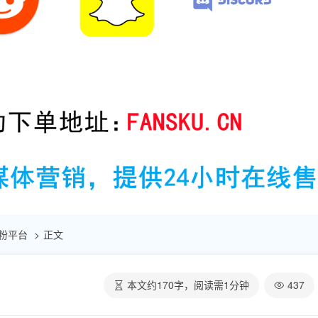
m刷粉平台
正文
本文约
170
字，阅读需
1
分钟
437