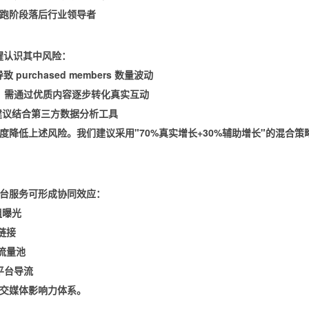
跑阶段落后行业领导者
醒认识其中风险：
purchased members 数量波动
跃度较低，需通过优质内容逐步转化真实互动
策，建议结合第三方数据分析工具
度降低上述风险。我们建议采用"70%真实增长+30%辅助增长"的混合策
台服务可形成协同效应：
组曝光
链接
域流量池
平台导流
交媒体影响力体系。