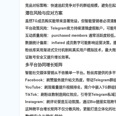
竞品对标策略
：快速追赶竞争对手的群组规模，避免在起
潜在风险与应对方案
虽然TG成员购买能带来显著效益，但智能营销者必须清
平台政策风险
：Telegram官方持续清理虚假账户，可能导致 
互动质量局限
： purchased members 通常活
数据统计偏差： inflated 成员数字可能影响运营决
粉丝库采用
渐进式交付机制
和
真实用户模拟技术
，最大限
证账号安全又提升增长效率。
多平台协同增长矩阵
智能社交媒体营销从不依赖单一平台。粉丝库提供的多平
Facebook
：刷赞服务提升帖文热度，带动Telegram群
YouTube
：刷观看量提升视频排名，简介中嵌入TG群组
TikTok
：刷粉丝数制造网红效应，引导至Telegram私
Instagram
：刷评论营造互动氛围，通过Bio链接实现跨
这种
跨平台增长矩阵
不仅分散风险，更能打造立体化的社