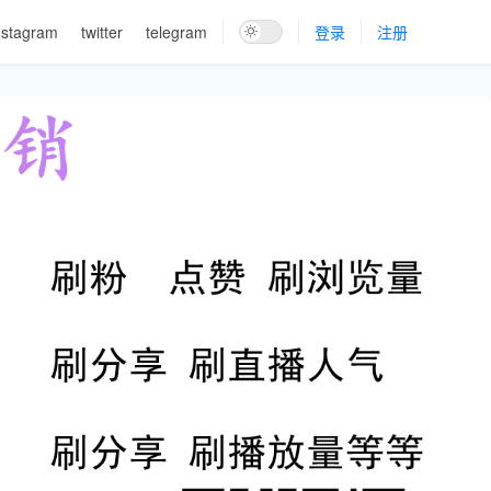
nstagram
twitter
telegram
登录
注册