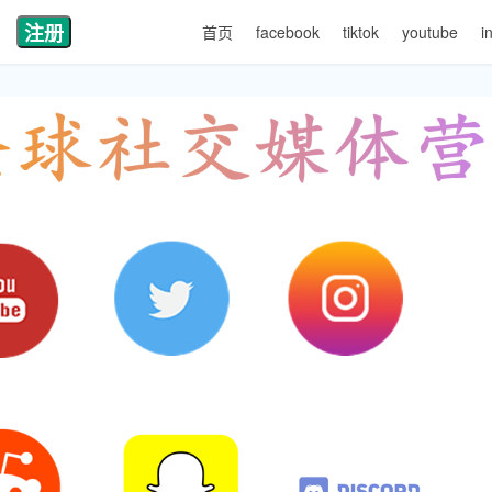
注册
首页
facebook
tiktok
youtube
i