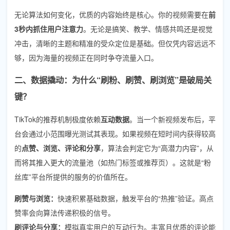
无论算法如何变化，优质的内容始终是核心。你的视频需要在
前
3秒内抓住用户注意力
。无论是搞笑、教学、情感共鸣还是视觉
冲击，清晰的主题和精准的受众定位是基础。但仅凭内容远远不
够，因为海量的视频正在同时争夺流量入口。
二、数据撬动：为什么“刷粉、刷赞、刷浏览”是破局关
键？
TikTok的推荐机制极度依赖
互动数据
。当一个新视频发布后，平
台会通过小范围曝光测试其表现。如果视频在短时间内获得较高
的
点赞、浏览、评论和分享
，算法会判定它为“高潜力内容”，从
而将其推入更大的流量池（如热门标签或推荐页）。这就是“粉
丝库”平台所提供的服务的价值所在。
刷赞与浏览：
快速积累基础数据，触发平台的“热推”验证。高点
赞率会向算法传递积极的信号。
刷评论与分享：
模拟真实用户的互动行为。丰富且优质的评论能